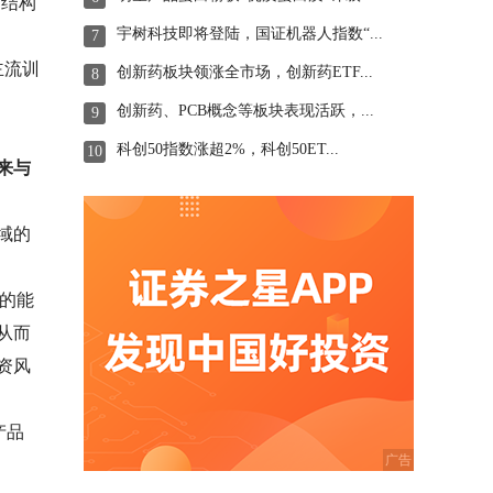
、结构
宇树科技即将登陆，国证机器人指数“...
7
主流训
创新药板块领涨全市场，创新药ETF...
8
创新药、PCB概念等板块表现活跃，...
9
科创50指数涨超2%，科创50ET...
10
来与
域的
面的能
从而
资风
产品