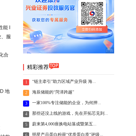
能 I
业、服
化合
精彩推荐
“链主牵引”助力区域产业升级 海...
1
D 地
海辰储能的“菏泽跨越”
2
一家100%专注储能的企业，为何押...
3
那些还没上线的游戏，先在开拓芯见到...
4
蔚来第4,000座换电站落成暨第五...
5
重
明星产品蛋白粉获“优质蛋白质”评级...
6