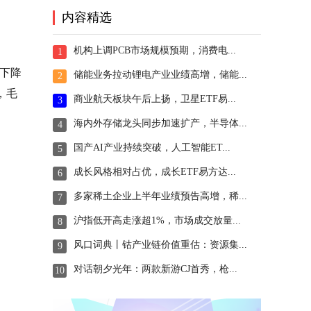
内容精选
机构上调PCB市场规模预期，消费电...
1
比下降
储能业务拉动锂电产业业绩高增，储能...
2
元，毛
商业航天板块午后上扬，卫星ETF易...
3
海内外存储龙头同步加速扩产，半导体...
4
国产AI产业持续突破，人工智能ET...
5
成长风格相对占优，成长ETF易方达...
6
多家稀土企业上半年业绩预告高增，稀...
7
沪指低开高走涨超1%，市场成交放量...
8
风口词典丨钴产业链价值重估：资源集...
9
对话朝夕光年：两款新游CJ首秀，枪...
10