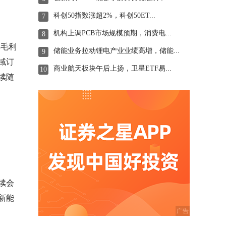
科创50指数涨超2%，科创50ET...
7
机构上调PCB市场规模预期，消费电...
8
体毛利
储能业务拉动锂电产业业绩高增，储能...
9
域订
商业航天板块午后上扬，卫星ETF易...
10
续随
续会
新能
。