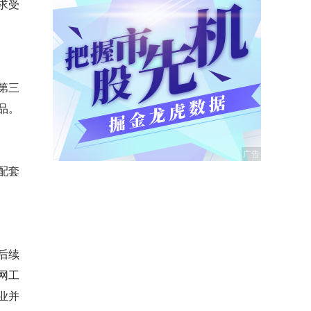
求受
第三
品。
配套
后续
网工
业并