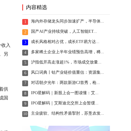
内容精选
海内外存储龙头同步加速扩产，半导体...
1
国产AI产业持续突破，人工智能ET...
2
成长风格相对占优，成长ETF易方达...
3
分收入
多家稀土企业上半年业绩预告高增，稀...
4
。另
沪指低开高走涨超1%，市场成交放量...
5
风口词典丨钴产业链价值重估：资源集...
6
对话朝夕光年：两款新游CJ首秀，枪...
7
着供
IPO星解码｜新股上会一图读懂：艾...
8
成国
IPO星解码｜艾斯迪北交所上会暂缓...
9
主业疲软、结构性矛盾掣肘，苏垦农发...
10