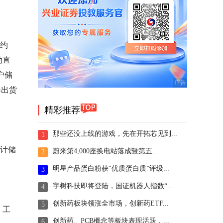
率约
动直
户储
器出货
精彩推荐
那些还没上线的游戏，先在开拓芯见到...
1
预计储
蔚来第4,000座换电站落成暨第五...
2
明星产品蛋白粉获“优质蛋白质”评级...
3
宇树科技即将登陆，国证机器人指数“...
4
创新药板块领涨全市场，创新药ETF...
5
。工
创新药、PCB概念等板块表现活跃，...
6