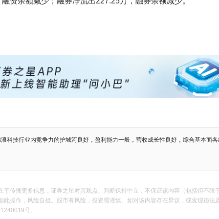
，融资余额减少；融券净流出227.25万，融券余额减少。
锦浪科技行业内竞争力的护城河良好，盈利能力一般，营收成长性良好，综合基本面各
在于传播更多信息，证券之星对其观点、判断保持中立，不保证该内容（包括但不限
作，风险自担。股市有风险，投资需谨慎。如对该内容存在异议，或发现违法及不良信息，请
240019号。